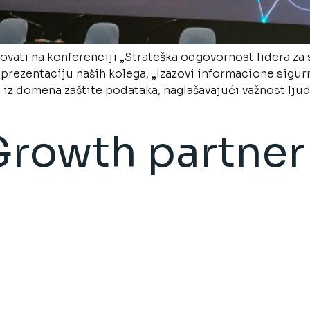
vovati na konferenciji „Strateška odgovornost lidera z
rezentaciju naših kolega, „Izazovi informacione sigurno
a iz domena zaštite podataka, naglašavajući važnost lju
rowth partner