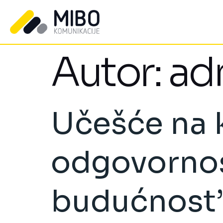
Autor:
ad
Učešće na k
odgovornost
budućnost