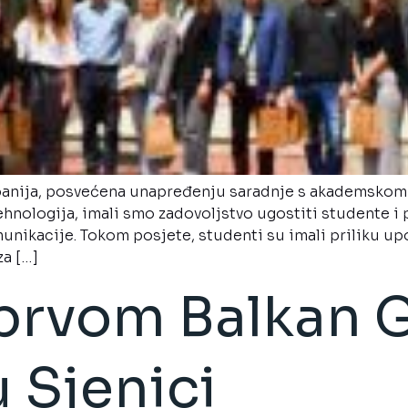
anija, posvećena unapređenju saradnje s akademskom z
ehnologija, imali smo zadovoljstvo ugostiti studente i
munikacije. Tokom posjete, studenti su imali priliku u
za […]
prvom Balkan 
 Sjenici