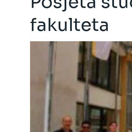
Posjeta st
fakulteta