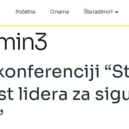
Početna
O nama
Šta radimo?
min3
onferenciji “S
 lidera za sig
”