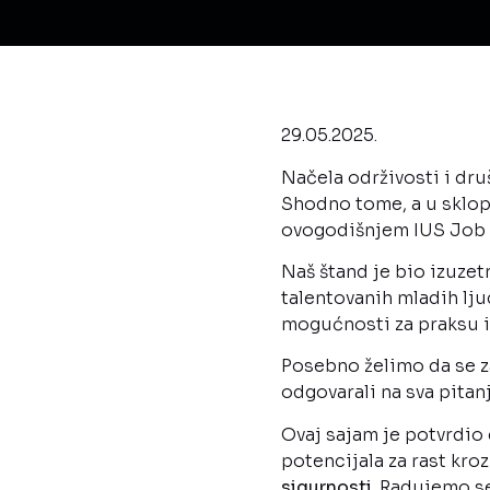
29.05.2025.
Načela održivosti i dr
Shodno tome, a u sklop
ovogodišnjem IUS Job Fa
Naš štand je bio izuze
talentovanih mladih lju
mogućnosti za praksu i
Posebno želimo da se za
odgovarali na sva pitan
Ovaj sajam je potvrdio
potencijala za rast kro
sigurnosti
. Radujemo s