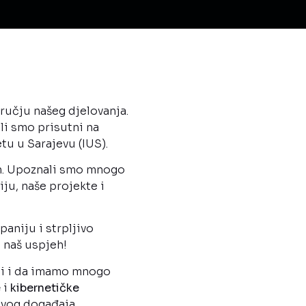
ručju našeg djelovanja.
li smo prisutni na
tu u Sarajevu (IUS).
an. Upoznali smo mnogo
ju, naše projekte i
aniju i strpljivo
a naš uspjeh!
iji i da imamo mnogo
e
i
kibernetičke
ovog događaja.