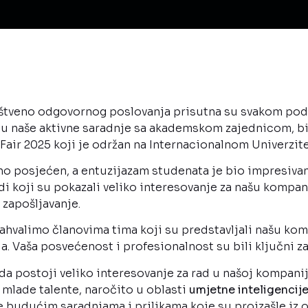
uštveno odgovornog poslovanja prisutna su svakom pod
u naše aktivne saradnje sa akademskom zajednicom, bi
ir 2025 koji je održan na Internacionalnom Univerzite
tno posjećen, a entuzijazam studenata je bio impresiv
di koji su pokazali veliko interesovanje za našu kompani
 zapošljavanje.
hvalimo članovima tima koji su predstavljali našu komp
ja. Vaša posvećenost i profesionalnost su bili ključni z
 da postoji veliko interesovanje za rad u našoj kompan
z mlade talente, naročito u oblasti
umjetne inteligencij
e budućim saradnjama i prilikama koje su proizašle iz 