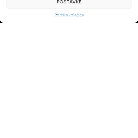
POSTAVKE
Politika kolačića
Servisi
MIBO Komunikacije nudi tehničku podršku za IKT
sisteme, cyber security i PUE konsalting, te usluge
kontrole i verifikacije, osiguravajući sigurnost,
efikasnost i usklađenost vašeg poslovanja.
Tehnička podrška za sistemska rješenja
Cyber Security Usluge