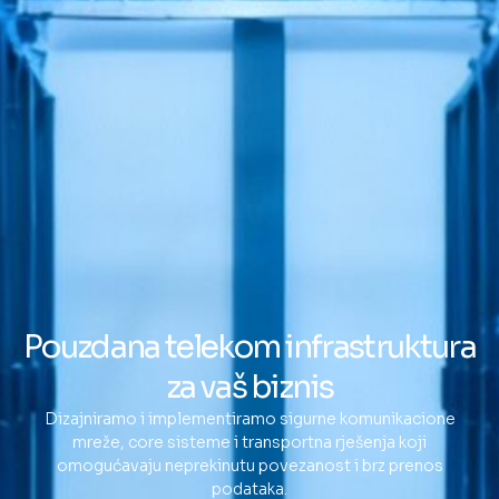
Pouzdana telekom infrastruktura
za vaš biznis
Dizajniramo i implementiramo sigurne komunikacione
mreže, core sisteme i transportna rješenja koji
omogućavaju neprekinutu povezanost i brz prenos
podataka.