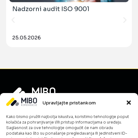
Nadzorni audit ISO 9001
25.05.2026
Upravljajte pristankom
Informacije
Kako bismo pružili najbolja iskustva, koristimo tehnologije poput
O nama
kolačića za pohranjivanje i/ili pristup informacijama o uređaju.
Novosti
Saglasnost za ove tehnologije omogućit će nam obradu
podataka kao što su ponašanje pregledavanja ili jedinstveni ID-
Karijera