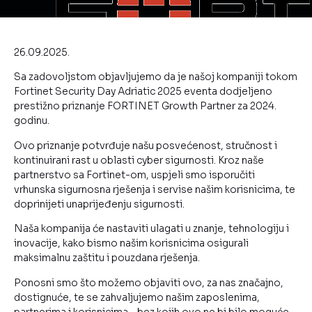
26.09.2025.
Sa zadovoljstom objavljujemo da je našoj kompaniji tokom
Fortinet Security Day Adriatic 2025 eventa dodjeljeno
prestižno priznanje FORTINET Growth Partner za 2024.
godinu.
Ovo priznanje potvrđuje našu posvećenost, stručnost i
kontinuirani rast u oblasti cyber sigurnosti. Kroz naše
partnerstvo sa Fortinet-om, uspjeli smo isporučiti
vrhunska sigurnosna rješenja i servise našim korisnicima, te
doprinijeti unaprijeđenju sigurnosti.
Naša kompanija će nastaviti ulagati u znanje, tehnologiju i
inovacije, kako bismo našim korisnicima osigurali
maksimalnu zaštitu i pouzdana rješenja.
Ponosni smo što možemo objaviti ovo, za nas značajno,
dostignuće, te se zahvaljujemo našim zaposlenima,
partnerima i korisnicima – bez kojih ovo ne bi bilo moguće.