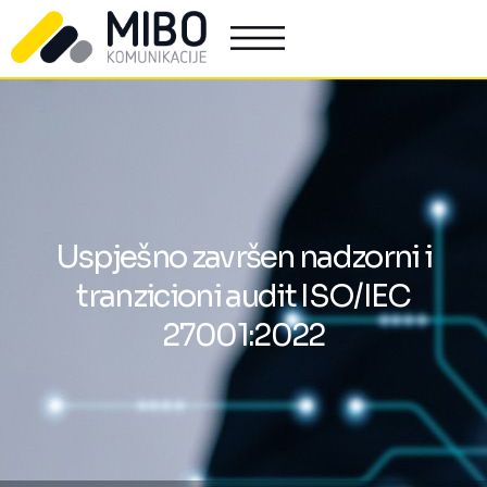
Uspješno završen nadzorni i
tranzicioni audit ISO/IEC
27001:2022