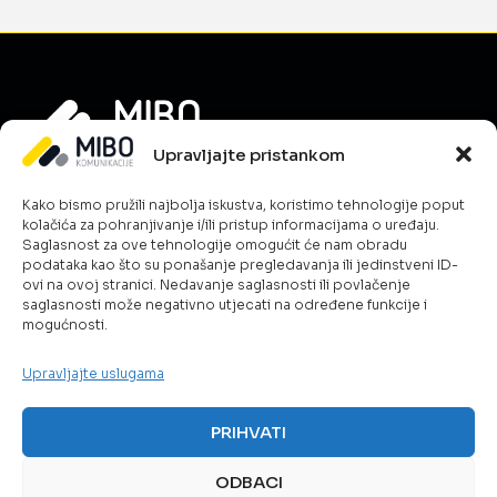
Upravljajte pristankom
Informacije
Kako bismo pružili najbolja iskustva, koristimo tehnologije poput
O nama
kolačića za pohranjivanje i/ili pristup informacijama o uređaju.
Novosti
Saglasnost za ove tehnologije omogućit će nam obradu
podataka kao što su ponašanje pregledavanja ili jedinstveni ID-
Karijera
ovi na ovoj stranici. Nedavanje saglasnosti ili povlačenje
Uslovi poslovanja
saglasnosti može negativno utjecati na određene funkcije i
mogućnosti.
Kontakt
Politika kolačića
Upravljajte uslugama
Šta radimo?
ICT & Cloud
PRIHVATI
Telekom rješenja
Javna sigurnost
ODBACI