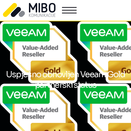
Uspješno obnovljen Veeam Gold
partnerski status