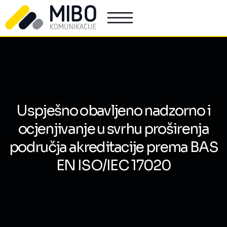
Uspješno obavljeno nadzorno i
ocjenjivanje u svrhu proširenja
područja akreditacije prema BAS
EN ISO/IEC 17020