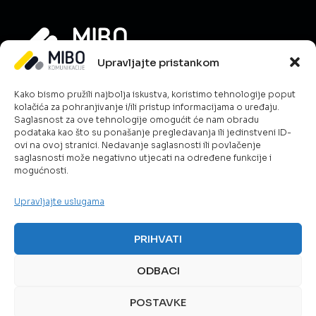
Upravljajte pristankom
Informacije
Kako bismo pružili najbolja iskustva, koristimo tehnologije poput
O nama
kolačića za pohranjivanje i/ili pristup informacijama o uređaju.
Novosti
Saglasnost za ove tehnologije omogućit će nam obradu
podataka kao što su ponašanje pregledavanja ili jedinstveni ID-
Karijera
ovi na ovoj stranici. Nedavanje saglasnosti ili povlačenje
Uslovi poslovanja
saglasnosti može negativno utjecati na određene funkcije i
mogućnosti.
Kontakt
Politika kolačića
Upravljajte uslugama
Šta radimo?
ICT & Cloud
PRIHVATI
Telekom rješenja
Javna sigurnost
ODBACI
Pametno upravljanje energijom
POSTAVKE
Servisi