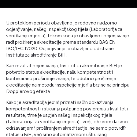
U proteklom periodu obavljeno je redovno nadzorno
ocjenjivanje, našeg Inspekcijskog tijela (Laboratorija za
verifikaciju mjerila), tokom koga je obavljeno i ocjenjivanje
radi proširenja akreditacije prema standardu BAS EN
ISO/IEC 17020. Ocjenjivanje je obavljeno od strane
Instituta za akreditiranje BiH.
Kao rezultat ocjenjivanja, Institut za akreditiranje BiH je
potvrdio status akreditacije, našu kompetentnost i
kontinuirano proširenje znanja, te odobrio proširenje
akreditacije na metodu inspekcije mjerila brzine na principu
Dopplerovog efekta.
Kako je akreditacija jedini priznati način dokazivanja
kompetentnosti i sticanja potpunog povjerenja u kvalitet i
rezultate, time je uspjeh našeg Inspekcijskog tijela
(Laboratorija za verifikaciju mjerila) i veći, obzirom da smo
održavanjem i proširenjem akreditacije, ne samo potvrdili
status u BiH, već smo automatizmom ušli u rang