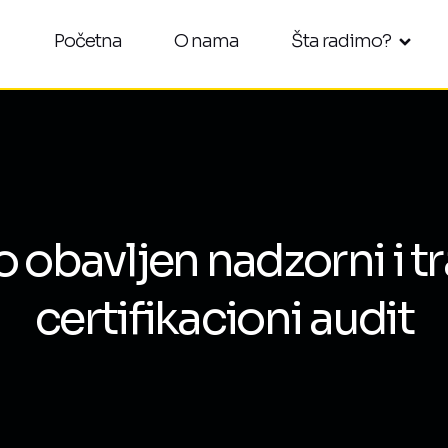
Početna
O nama
Šta radimo?
 obavljen nadzorni i tr
certifikacioni audit