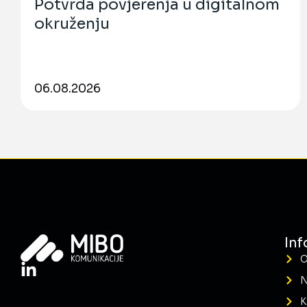
Potvrda povjerenja u digitalnom
okruženju
06.08.2026
Inf
O
N
K