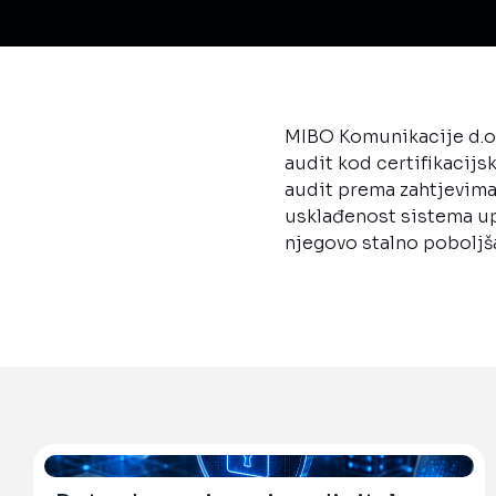
MIBO Komunikacije d.o.o
audit kod certifikacijs
audit prema zahtjevima
usklađenost sistema up
njegovo stalno poboljš