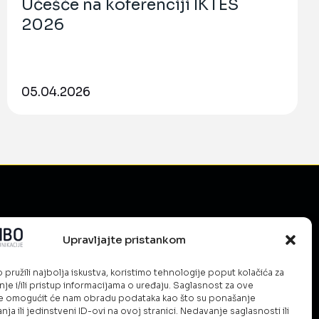
Učešće na koferenciji IKTES
2026
05.04.2026
Upravljajte pristankom
mo?
ud
pružili najbolja iskustva, koristimo tehnologije poput kolačića za
je i/ili pristup informacijama o uređaju. Saglasnost za ove
ešenja
e omogućit će nam obradu podataka kao što su ponašanje
ja ili jedinstveni ID-ovi na ovoj stranici. Nedavanje saglasnosti ili
urnost