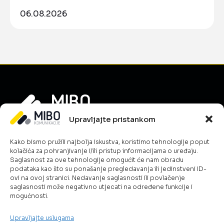
06.08.2026
Upravljajte pristankom
Informacije
Kako bismo pružili najbolja iskustva, koristimo tehnologije poput
O nama
kolačića za pohranjivanje i/ili pristup informacijama o uređaju.
Novosti
Saglasnost za ove tehnologije omogućit će nam obradu
podataka kao što su ponašanje pregledavanja ili jedinstveni ID-
Karijera
ovi na ovoj stranici. Nedavanje saglasnosti ili povlačenje
Uslovi poslovanja
saglasnosti može negativno utjecati na određene funkcije i
mogućnosti.
Kontakt
Politika kolačića
Upravljajte uslugama
Šta radimo?