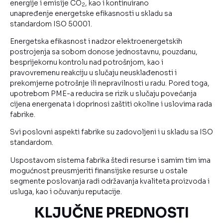
energije i emisije CO
, kao i kontinuirano
2
unapređenje energetske efikasnosti u skladu sa
standardom ISO 50001.
Energetska efikasnost i nadzor elektroenergetskih
postrojenja sa sobom donose jednostavnu, pouzdanu,
besprijekornu kontrolu nad potrošnjom, kao i
pravovremenu reakciju u slučaju neusklađenosti i
prekomjerne potrošnje ili nepravilnosti u radu. Pored toga,
upotrebom PME-a reducira se rizik u slučaju povećanja
cijena energenata i doprinosi zaštiti okoline i uslovima rada
fabrike.
Svi poslovni aspekti fabrike su zadovoljeni i u skladu sa ISO
standardom.
Uspostavom sistema fabrika štedi resurse i samim tim ima
mogućnost preusmjeriti finansijske resurse u ostale
segmente poslovanja radi održavanja kvaliteta proizvoda i
usluga, kao i očuvanju reputacije.
KLJUČNE PREDNOSTI