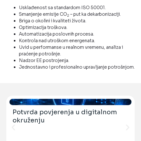
Usklađenost sa standardom ISO 50001.
Smanjenje emisije CO
– put ka dekarbonizaciji.
2
Briga o okolini i kvaliteti života.
Optimizacija troškova.
Automatizacija poslovnih procesa.
Kontrola nad utroškom energenata.
Uvid u performanse u realnom vremenu, analiza i
praćenje potrošnje.
Nadzor EE postrojenja.
Jednostavno i profesionalno upravljanje potrošnjom.
Potvrda povjerenja u digitalnom
okruženju