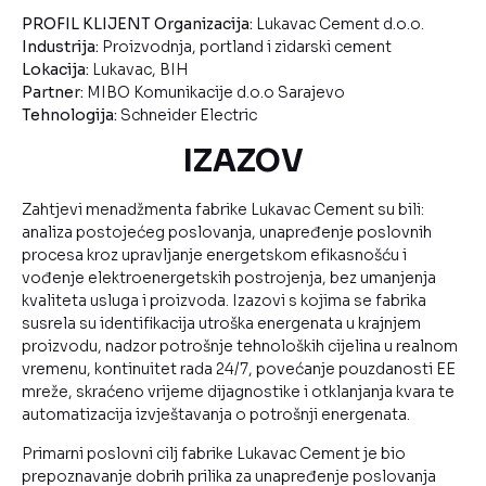
PROFIL KLIJENT
Organizacija:
Lukavac Cement d.o.o.
Industrija:
Proizvodnja, portland i zidarski cement
Lokacija:
Lukavac, BIH
Partner:
MIBO Komunikacije d.o.o Sarajevo
Tehnologija:
Schneider Electric
IZAZOV
Zahtjevi menadžmenta fabrike Lukavac Cement su bili:
analiza postojećeg poslovanja, unapređenje poslovnih
procesa kroz upravljanje energetskom efikasnošću i
vođenje elektroenergetskih postrojenja, bez umanjenja
kvaliteta usluga i proizvoda. Izazovi s kojima se fabrika
susrela su identifikacija utroška energenata u krajnjem
proizvodu, nadzor potrošnje tehnoloških cijelina u realnom
vremenu, kontinuitet rada 24/7, povećanje pouzdanosti EE
mreže, skraćeno vrijeme dijagnostike i otklanjanja kvara te
automatizacija izvještavanja o potrošnji energenata.
Primarni poslovni cilj fabrike Lukavac Cement je bio
prepoznavanje dobrih prilika za unapređenje poslovanja