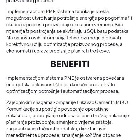
proizvodnog procesa.
Implementacijom PME sistema fabrika je stekla
mogućnost utvrđivanja potrošnje energije po pogonima ili
ukupno u procesu proizvodnje u realnom vremenu. Sva
mjerenja iz postrojenja se akviziraju u SQL bazu podataka.
Na osnovu ovih informacija tehnolozi mogu djelovati
korektivno u cilju optimizacije proizvodnog procesa, a
ekonomisti i uprava preciznije planirati troškove.
BENEFITI
Implementacijom sistema PME je ostvarena povećana
energetska efikasnost što je u konačnici rezultiralo
optimizacijom potrošnje i automatizacijom procesa.
Zajedničkim snagama kompanije Lukavac Cement i MIBO
Komunikacije su postigle povećanje operativne
efikasnosti, poboljšanje odnosa cijene i troška, efikasnije
planiranje proizvodnje, smanjeno vrijeme zastoja,
zagarantovanu tačnost podataka, direktan uvid
menadžmenta u procese, smanjenje količine otpadne