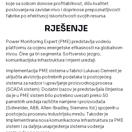
koje sa sobom donose profitabilnost, dižu kvalitet
poslovanja na zavidan nivo i doprinose prepoznatljivosti
fabrike po efektivnoj iskoristivosti svojih resursa.
RJEŠENJE
Power Monitoring Expert (PME) predstavlja vodeću
platformu za ocjenu energetske efikasnosti na globalnom
nivou. Čine ga tri segmenta: Softversko jezgro,
komunikacijska infrastruktura i mjerni uređaji.
Implementacija PME sistema u fabrici Lukavac Cement je
uključila akviziciju potrebnih podataka iz postojećeg
sistema za nadzor i upravljanje proizvodnog procesa
(SCADA sistem). Dodatni izazov je predstavljala činjenica
da je u PME sistem bilo potrebno uvezati preko 50
pametnih uređaja različite namjene i proizvođača
(Schneider, ABB, Allen-Bradley, Siemens itd.) spojenih u
postojeću procesnu industrijsku mrežu. Također je
implementirana nova komunikaciona infrastruktura za PME
sistem i za daljnja unaprjeđenja sistema vođenja