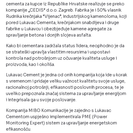
cementa za kupce iz Republike Hrvatske realizuje se preko
kompanije „CEDIS“ d.o.o. Zagreb. Fabrika je i 50% vlasnik
Rudnika krečnjaka “Vijenac”, industrijskog kamenoloma, koji
pored Lukavac Cementa, krečnjakom snabdijeva i druge
fabrike u Lukavcu i obezbjeđuje kamene agregate za
spravljanje betona i donjih slojeva asfalta.
Kako bi cementara zadržala status lidera, neophodno je da
se strateški upravlja vlastitim resursima i uspostavi
kontrola nad potrošnjom uz očuvanje kvaliteta usluge i
proizvoda, kao i okoliša.
Lukavac Cement je jedna od onih kompanija koja ide u korak
s vremenom i pridaje veliku važnost kvalitetu svoje usluge,
racionalnoj potrošnji, efikasnosti poslovnih procesa, te je
uveliko prepoznala značaj sistema za upravljanje energijom
i integrisala ga u svoje poslovanje.
Kompanija MIBO Komunikacije je zajedno s Lukavac
Cementom uspješno implementirala PME (Power
Monitoring Expert) sistem za upravljanje energetskom
efikasnošću.