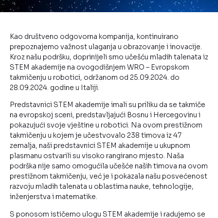
Kao društveno odgovorna kompanija, kontinuirano
prepoznajemo važnost ulaganja u obrazovanje i inovacije.
Kroz našu podršku, doprinijeli smo učešću mladih talenata iz
STEM akademije na ovogodišnjem WRO – Evropskom
takmičenju u robotici, održanom od 25.09.2024. do
28.09.2024. godine u Italiji.
Predstavnici STEM akademije imali su priliku da se takmiče
na evropskoj sceni, predstavljajući Bosnu i Hercegovinu i
pokazujući svoje vještine u robotici. Na ovom prestižnom
takmičenju u kojem je učestvovalo 238 timova iz 47
zemalja, naši predstavnici STEM akademije u ukupnom
plasmanu ostvarili su visoko rangirano mjesto. Naša
podrška nije samo omogućila učešće naših timova na ovom
prestižnom takmičenju, već je i pokazala našu posvećenost
razvoju mladih talenata u oblastima nauke, tehnologije,
inženjerstva i matematike.
S ponosom ističemo ulogu STEM akademije i radujemo se