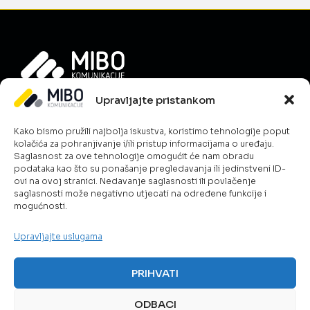
Upravljajte pristankom
Informacije
O nama
Kako bismo pružili najbolja iskustva, koristimo tehnologije poput
Novosti
kolačića za pohranjivanje i/ili pristup informacijama o uređaju.
Saglasnost za ove tehnologije omogućit će nam obradu
Karijera
podataka kao što su ponašanje pregledavanja ili jedinstveni ID-
Uslovi poslovanja
ovi na ovoj stranici. Nedavanje saglasnosti ili povlačenje
saglasnosti može negativno utjecati na određene funkcije i
Kontakt
mogućnosti.
Politika kolačića
Šta radimo?
Upravljajte uslugama
ICT & Cloud
Telekom rješenja
PRIHVATI
Javna sigurnost
Pametno upravljanje energijom
ODBACI