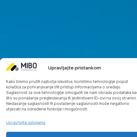
Upravljajte pristankom
Kako bismo pružili najbolja iskustva, koristimo tehnologije poput
kolačića za pohranjivanje i/ili pristup informacijama o uređaju.
Saglasnost za ove tehnologije omogućit će nam obradu podataka ka
Funkcionalnosti koje
što su ponašanje pregledavanja ili jedinstveni ID-ovi na ovoj stranici.
Nedavanje saglasnosti ili povlačenje saglasnosti može negativno
unapređuju vašu
utjecati na određene funkcije i mogućnosti.
infrastrukturu i procese
Upravljajte uslugama