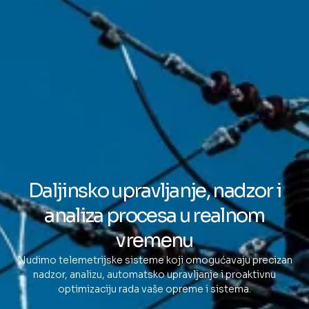
Daljinsko upravljanje, nadzor i
analiza procesa u realnom
vremenu
Nudimo telemetrijske sisteme koji omogućavaju precizan
nadzor, analizu, automatsko upravljanje i proaktivnu
optimizaciju rada vaše opreme i sistema.