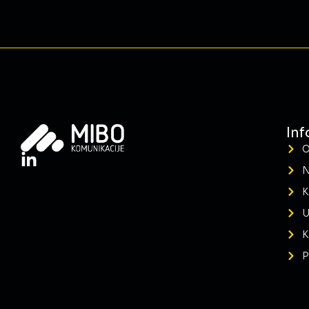
Inf
O
N
K
U
K
P