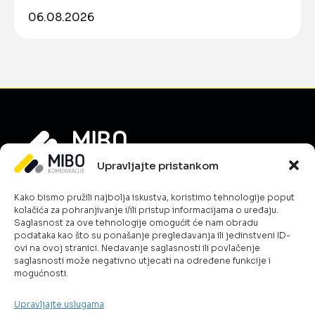
06.08.2026
Upravljajte pristankom
Informacije
Kako bismo pružili najbolja iskustva, koristimo tehnologije poput
O nama
kolačića za pohranjivanje i/ili pristup informacijama o uređaju.
Novosti
Saglasnost za ove tehnologije omogućit će nam obradu
podataka kao što su ponašanje pregledavanja ili jedinstveni ID-
Karijera
ovi na ovoj stranici. Nedavanje saglasnosti ili povlačenje
Uslovi poslovanja
saglasnosti može negativno utjecati na određene funkcije i
mogućnosti.
Kontakt
Politika kolačića
Upravljajte uslugama
Šta radimo?