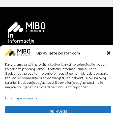
Informacije
O nama
Upravljajte pristankom
Novosti
Karijera
Kako bismo pružili najbolja iskustva, koristimo tehnologije poput
Uslovi poslovanja
kolačića za pohranjivanje i/ili pristup informacijama o uređaju.
Saglasnost za ove tehnologije omogućit će nam obradu podataka
Kontakt
kao što su ponašanje pregledavanja ili jedinstveni ID-ovi na ovoj
Politika kolačića
stranici. Nedavanje saglasnosti ili povlačenje saglasnosti može
Šta radimo?
negativno utjecati na određene funkcije i mogućnosti.
ICT & Cloud
Upravljajte uslugama
Telekom rješenja
Javna sigurnost
PRIHVATI