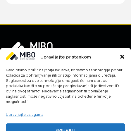
Upravljajte pristankom
Informacije
Kako bismo pružili najbolja iskustva, koristimo tehnologije poput
O nama
kolačića za pohranjivanje i/ili pristup informacijama o uređaju.
Novosti
Saglasnost za ove tehnologije omogućit će nam obradu
podataka kao što su ponašanje pregledavanja ili jedinstveni ID-
Karijera
ovi na ovoj stranici. Nedavanje saglasnosti ili povlačenje
Uslovi poslovanja
saglasnosti može negativno utjecati na određene funkcije i
mogućnosti.
Kontakt
Politika kolačića
Upravljajte uslugama
Šta radimo?
ICT & Cloud
PRIHVATI