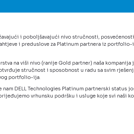
avajući i poboljšavajući nivo stručnosti, posvećenost
ahtjeve i preduslove za Platinum partnera iz portfolio
tva na viši nivo (ranije Gold partner) naša kompanija 
otvrđuje stručnost i sposobnost u radu sa svim rješen
og portfolio-ija.
e nam DELL Technologies Platinum partnerski status još
rijeđujemo vrhunsku podršku i usluge koje svi naši kor