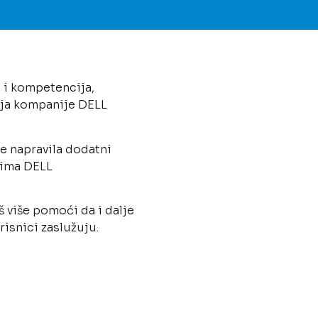
i i kompetencija,
-ija kompanije DELL
je napravila dodatni
jima DELL
 više pomoći da i dalje
isnici zaslužuju.