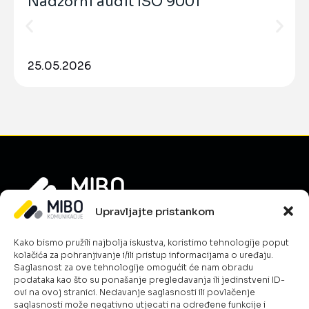
Nadzorni audit ISO 9001
25.05.2026
Upravljajte pristankom
Informacije
Kako bismo pružili najbolja iskustva, koristimo tehnologije poput
O nama
kolačića za pohranjivanje i/ili pristup informacijama o uređaju.
Novosti
Saglasnost za ove tehnologije omogućit će nam obradu
podataka kao što su ponašanje pregledavanja ili jedinstveni ID-
Karijera
ovi na ovoj stranici. Nedavanje saglasnosti ili povlačenje
Uslovi poslovanja
saglasnosti može negativno utjecati na određene funkcije i