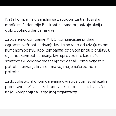
Naša kompanija u saradnji sa Zavodom za tranfuzijsku
medicinu Federacije BiH kontinuirano organizuje akciju
dobrovoljnog darivanja krvi.
Zaposlenici kompanije MIBO Komunikacije pridaju
ogromnu važnost darivanju krvi te se rado odazivaju ovom
humanom pozivu. Kao kompanija koja vodi brigu o društvu u
cijelini, aktivnost darivanja krvi sprovodimo kao našu
strategijsku odgovornost i njome osnažujemo svijest o
potrebi darivanja krvi i onima kojima je naša pomoć
potrebna.
Zadovoljstvo akcijom darivanja krvi i odzivom su iskazali i
predstavnici Zavoda za tranfuzijsku medicinu, zahvalivši se
našoj kompaniji na uspješnoj organizaciji.