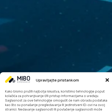
Upravljajte pristankom
Kako bismo pružili najbolja iskustva, koristimo tehnologije poput
kolačića za pohranjivanje i/ili pristup informacijama o uređaju.
Saglasnost za ove tehnologije omogućit će nam obradu podataka
kao što su ponašanje pregledavanja ili jedinstveni ID-ovi na ovoj
stranici. Nedavanje saglasnosti ili povlačenje saglasnosti može