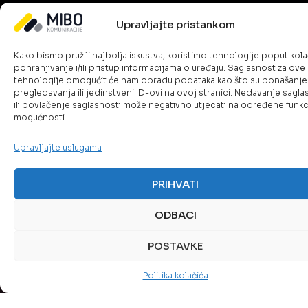
Višeslojna
Kontinuiran
Fleksibilna
Centrali
Upravljajte pristankom
zaštita
backup
zaštita
vidljivos
aplikacija
i
u
i
Kako bismo pružili najbolja iskustva, koristimo tehnologije poput kola
pohranjivanje i/ili pristup informacijama o uređaju. Saglasnost za ove
i
brz
cloud
upravlja
tehnologije omogućit će nam obradu podataka kao što su ponašanje
podataka
oporavak
i
Jedinstven
pregledavanja ili jedinstveni ID-ovi na ovoj stranici. Nedavanje sagla
uvid u
ili povlačenje saglasnosti može negativno utjecati na određene funkci
hibridnim
Rješenja
Napredni
mogućnosti.
sigurnosne
kombinuju
alati
okruženjima
statuse
mrežnu,
omogućavaju
Bez
i
Upravljajte uslugama
aplikativnu
automatski
obzira
centralizova
i
backup
na
upravljane
sistemsku
i brzi
PRIHVATI
lokaciju
platforme
zaštitu,
oporavak
podataka
povećavaju
štiteći
aplikacija
ODBACI
–
efikasnost
aplikacije
i
lokalno,
IT
od
podataka,
u
POSTAVKE
timova
prijetnji
minimizirajući
cloudu
i
i
prekide
ili
Politika kolačića
brzinu
osiguravajući
rada i
hibridno
odgovora
integritet
gubitak
–
na