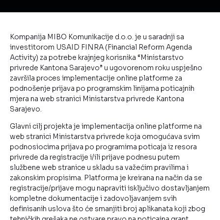
Kompanija MIBO Komunikacije d.o.o. je u saradnji sa
investitorom USAID FINRA (Financial Reform Agenda
Activity) za potrebe krajnjeg korisnika “Ministarstvo
privrede Kantona Sarajevo” u ugovorenom roku uspješno
završila proces implementacije online platforme za
podnošenje prijava po programskim linijama poticajnih
mjera na web stranici Ministarstva privrede Kantona
Sarajevo.
Glavni cilj projekta je implementacija online platforme na
web stranici Ministarstva privrede koja omogućava svim
podnosiocima prijava po programima poticaja iz resora
privrede da registracije i/ili prijave podnesu putem
službene web stranice u skladu sa važećim pravilima i
zakonskim propisima. Platforma je kreirana na način da se
registracije/prijave mogu napraviti isključivo dostavljanjem
kompletne dokumentacije i zadovoljavanjem svih
definisanih uslova što će smanjiti broj aplikanata koji zbog
tehničkih grešaka ne ostvare pravo na poticajna grant