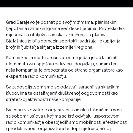
Grad Sarajevo je poznat po svojim zimama, planinskim
ljepotama i zimskih igrama već desetljećima. Protekla dva
mjeseca su obilježila zimska takmičenja, a planina
Bjelašnica je bila domaćin sportskih sadržaja i okupljanja
brojnih ljubitelja skijanja iz zemlje i regiona.
Komunikacija među organizatorima jedan je od ključnih
elemenata za uspješnu realizaciju događaja, samim tim
naša kompanija je prepoznata od strane organizatora kao
ekspert za radio komunikaciju.
Sa zadovoljstvom smo se odazvali saradnji sa skijaškim
klubovima te ostali vjerni društvenoj odgovornosti kao
strateškoj aktivnosti naše kompanije.
Svjesni izazova koje organizacija zimskih takmičenja nosi
sa sobom i uslova u kojima se isti odvijaju, uspostavom
radio komunikacije obezbjedili smo mobilnost, efektivnost
i produktivnost organizatora te doprinjeli uspješnoj