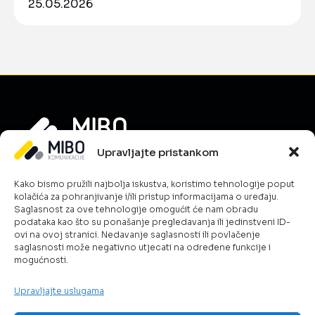
25.05.2026
Upravljajte pristankom
Informacije
Kako bismo pružili najbolja iskustva, koristimo tehnologije poput
O nama
kolačića za pohranjivanje i/ili pristup informacijama o uređaju.
Novosti
Saglasnost za ove tehnologije omogućit će nam obradu
podataka kao što su ponašanje pregledavanja ili jedinstveni ID-
Karijera
ovi na ovoj stranici. Nedavanje saglasnosti ili povlačenje
Uslovi poslovanja
saglasnosti može negativno utjecati na određene funkcije i
mogućnosti.
Kontakt
Politika kolačića
Upravljajte uslugama
Šta radimo?
ICT & Cloud