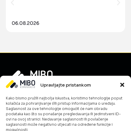
06.08.2026
Upravljajte pristankom
Informacije
Kako bismo pružili najbolja iskustva, koristimo tehnologije poput
O nama
kolačića za pohranjivanje i/ili pristup informacijama o uređaju.
Novosti
Saglasnost za ove tehnologije omogućit će nam obradu
podataka kao što su ponašanje pregledavanja ili jedinstveni ID-
Karijera
ovi na ovoj stranici. Nedavanje saglasnosti ili povlačenje
Uslovi poslovanja
saglasnosti može negativno utjecati na određene funkcije i
mogućnosti.